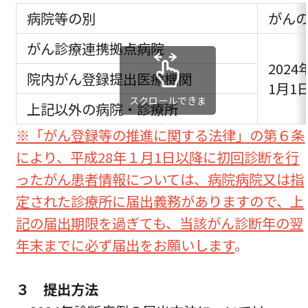
病院等の別
がん
がん診療連携拠点病院
2024
院内がん登録提出医療機関
1月1
スクロールできま
上記以外の病院・診療所
す
※「がん登録等の推進に関する法律」の第６条
により、平成28年１月1日以降に初回診断を行
ったがん患者情報については、病院病院又は指
定された診療所に届出義務がありますので、上
記の届出期限を過ぎても、当該がん診断年の翌
年末までに必ず届出をお願いします
。
３
提
出方法