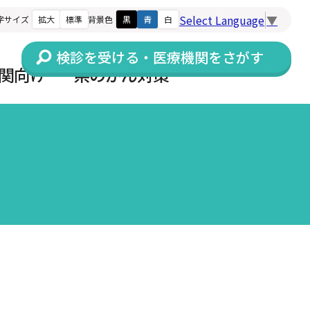
Select Language
▼
字サイズ
拡大
標準
背景色
黒
青
白
検診を受ける・医療機関をさがす
関向け
県のがん対策