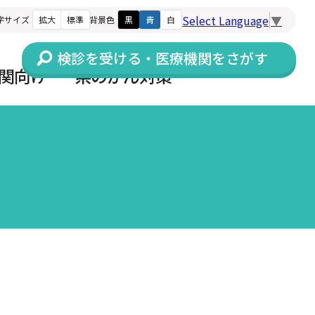
Select Language
▼
字サイズ
拡大
標準
背景色
黒
青
白
検診を受ける・医療機関をさがす
関向け
県のがん対策