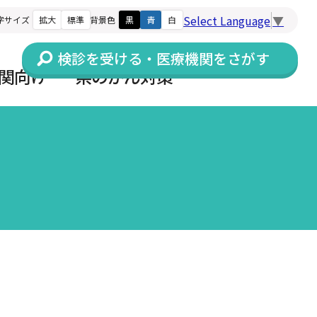
Select Language
▼
字サイズ
拡大
標準
背景色
黒
青
白
検診を受ける・医療機関をさがす
関向け
県のがん対策