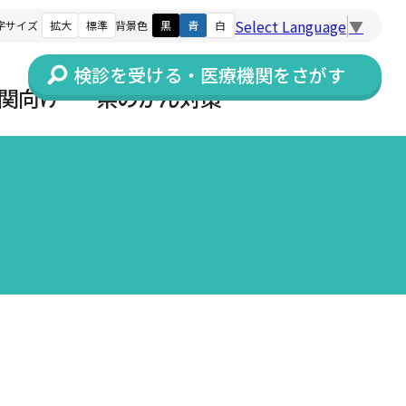
Select Language
▼
字サイズ
拡大
標準
背景色
黒
青
白
検診を受ける・医療機関をさがす
関向け
県のがん対策